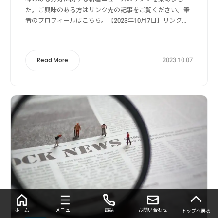
た。ご興味のある方はリンク先の記事をご覧ください。筆
者のプロフィールはこちら。【2023年10月7日】リンク
元：Yahoo!ニュース狩猟・獣害被害・獣害対策関係持続
可能な里山へ のべおか里山塾で狩猟...
2023.10.07
Read More
ホーム
メニュー
電話
お問い合わせ
トップへ戻る