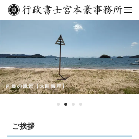
向島の風景【大町海岸】
1
2
3
4
ご挨拶